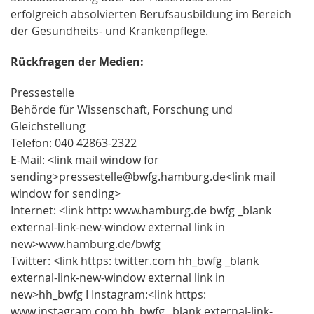
erfolgreich absolvierten Berufsausbildung im Bereich
der Gesundheits- und Krankenpflege.
Rückfragen der Medien:
Pressestelle
Behörde für Wissenschaft, Forschung und
Gleichstellung
Telefon: 040 42863-2322
E-Mail:
<link mail window for
sending>pressestelle@bwfg.hamburg.de
<link mail
window for sending>
Internet: <link http: www.hamburg.de bwfg _blank
external-link-new-window external link in
new>www.hamburg.de/bwfg
Twitter: <link https: twitter.com hh_bwfg _blank
external-link-new-window external link in
new>hh_bwfg I Instagram:<link https:
www.instagram.com hh_bwfg _blank external-link-