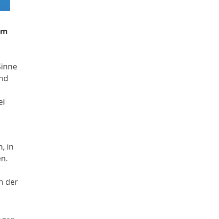
em
Sinne
und
ei
, in
en.
n der