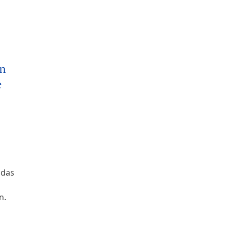
en
e
 das
n.