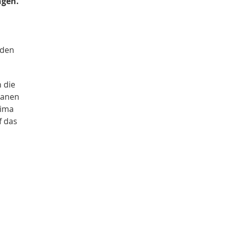
ngen.
 den
 die
eanen
lima
f das