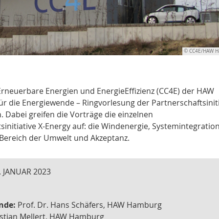
© CC4E/HAW H
Erneuerbare Energien und EnergieEffizienz (CC4E) der HAW
r die Energiewende – Ringvorlesung der Partnerschaftsiniti
 Dabei greifen die Vorträge die einzelnen
nitiative X-Energy auf: die Windenergie, Systemintegration
 Bereich der Umwelt und Akzeptanz.
 JANUAR 2023
ende:
Prof. Dr. Hans Schäfers, HAW Hamburg
stian Mellert, HAW Hamburg