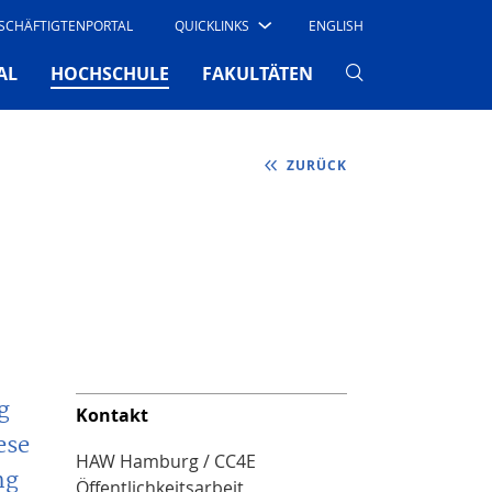
SCHÄFTIGTENPORTAL
QUICKLINKS
ENGLISH
(CURRENT)
AL
HOCHSCHULE
FAKULTÄTEN
ZURÜCK
g
Kontakt
ese
HAW Hamburg / CC4E
ng
Öffentlichkeitsarbeit