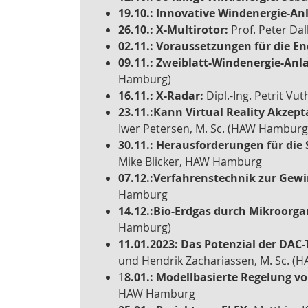
19.10.: Innovative Windenergie-A
26.10.: X-Multirotor:
Prof. Peter Da
02.11.: Voraussetzungen für die E
09.11.: Zweiblatt-Windenergie-Anl
Hamburg)
16.11.: X-Radar:
Dipl.-Ing. Petrit Vu
23.11.:
Kann Virtual Reality Akzept
Iwer Petersen, M. Sc. (HAW Hamburg
30.11.: Herausforderungen für die
Mike Blicker, HAW Hamburg
07.12.:
Verfahrenstechnik zur Gewi
Hamburg
14.12.:
Bio-Erdgas durch Mikroorg
Hamburg)
11.01.2023: Das Potenzial der DAC-
und Hendrik Zachariassen, M. Sc. 
1
8.01.: Modellbasierte Regelung 
HAW Hamburg