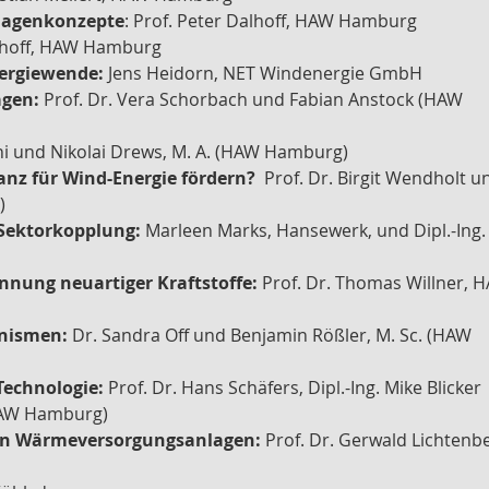
nlagenkonzepte
: Prof. Peter Dalhoff, HAW Hamburg
lhoff, HAW Hamburg
nergiewende:
Jens Heidorn, NET Windenergie GmbH
agen:
Prof. Dr. Vera Schorbach und Fabian Anstock (HAW
thi und Nikolai Drews, M. A. (HAW Hamburg)
anz für Wind-Energie fördern?
Prof. Dr. Birgit Wendholt u
)
 Sektorkopplung:
Marleen Marks, Hansewerk, und Dipl.-Ing.
nnung neuartiger Kraftstoffe:
Prof. Dr. Thomas Willner, 
anismen:
Dr. Sandra Off und Benjamin Rößler, M. Sc. (HAW
Technologie:
Prof. Dr. Hans Schäfers, Dipl.-Ing. Mike Blicker
(HAW Hamburg)
von Wärmeversorgungsanlagen:
Prof. Dr. Gerwald Lichtenbe