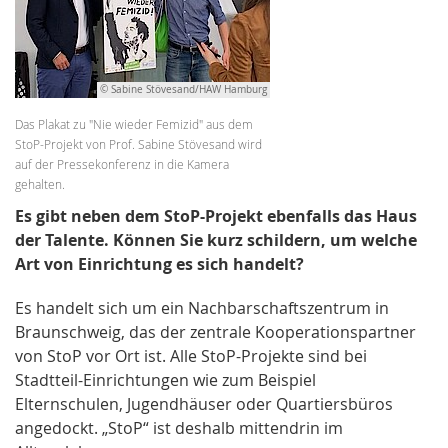
© Sabine Stövesand/HAW Hamburg
Das Plakat zu "Nie wieder Femizid" aus dem
StoP-Projekt von Prof. Sabine Stövesand wird
auf der Pressekonferenz in die Kamera
gehalten.
Es gibt neben dem StoP-Projekt ebenfalls das Haus
der Talente. Können Sie kurz schildern, um welche
Art von Einrichtung es sich handelt?
Es handelt sich um ein Nachbarschaftszentrum in
Braunschweig, das der zentrale Kooperationspartner
von StoP vor Ort ist. Alle StoP-Projekte sind bei
Stadtteil-Einrichtungen wie zum Beispiel
Elternschulen, Jugendhäuser oder Quartiersbüros
angedockt. „StoP“ ist deshalb mittendrin im