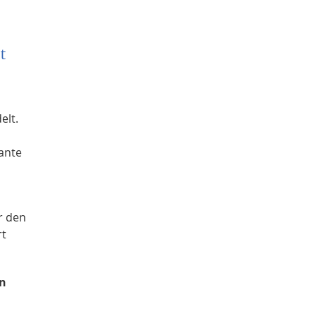
.
t
elt.
ante
r den
rt
en