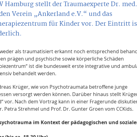
W Hamburg stellt der Traumaexperte Dr. med
den Verein „Ankerland e.V.“ und das
rapiezentrum für Kinder vor. Der Eintritt is
derlich.
weder als traumatisiert erkannt noch entsprechend behand
ben prägen und psychische sowie körperliche Schäden
iezentrum“ ist die bundesweit erste integrative und ambul
ntensiv behandelt werden.
dreas Krüger, wie von Psychotraumata betroffene junge
sen versorgt werden können. Darüber hinaus stellt Krüge
 vor. Nach dem Vortrag kann in einer Fragerunde diskutie
. Petra Strehmel und Prof. Dr. Gunter Groen vom CCKids.
Psychotrauma im Kontext der pädagogischen und sozial
r (bis ca. 18.30 Uhr)