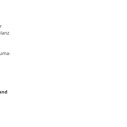
r
lanz
auma-
and