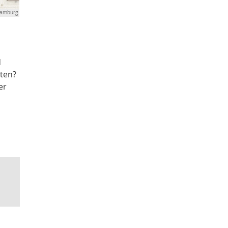
Hamburg
d
ten?
er