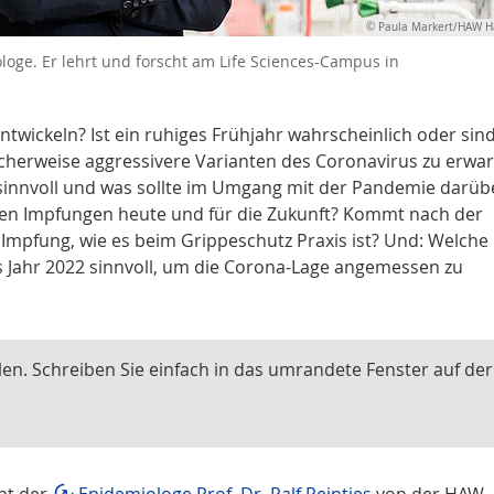
© Paula Markert/HAW 
ologe. Er lehrt und forscht am Life Sciences-Campus in
twickeln? Ist ein ruhiges Frühjahr wahrscheinlich oder sin
herweise aggressivere Varianten des Coronavirus zu erwar
sinnvoll und was sollte im Umgang mit der Pandemie darüb
len Impfungen heute und für die Zukunft? Kommt nach der
che Impfung, wie es beim Grippeschutz Praxis ist? Und: Welche
as Jahr 2022 sinnvoll, um die Corona-Lage angemessen zu
len. Schreiben Sie einfach in das umrandete Fenster auf der
.
bt der
Epidemiologe Prof. Dr. Ralf Reintjes
von der HAW