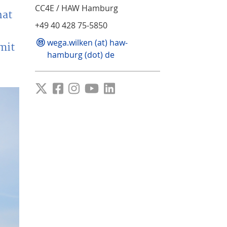
CC4E / HAW Hamburg
hat
+49 40 428 75-5850
wega.wilken (at) haw-
mit
hamburg (dot) de