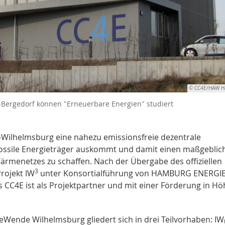
© CC4E/HAW H
rgedorf können "Erneuerbare Energien" studiert
-Wilhelmsburg eine nahezu emissionsfreie dezentrale
fossile Energieträger auskommt und damit einen maßgeblic
ärmenetzes zu schaffen. Nach der Übergabe des offiziellen
3
rojekt IW
unter Konsortialführung von HAMBURG ENERGI
 CC4E ist als Projektpartner und mit einer Förderung in Hö
eWende Wilhelmsburg gliedert sich in drei Teilvorhaben: IW