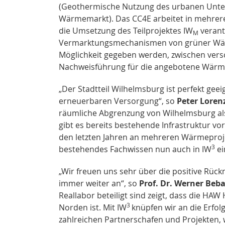
(Geothermische Nutzung des urbanen Unte
Wärmemarkt). Das CC4E arbeitet in mehrere
die Umsetzung des Teilprojektes IW
verant
M
Vermarktungsmechanismen von grüner Wärm
Möglichkeit gegeben werden, zwischen ver
Nachweisführung für die angebotene Wärme s
„Der Stadtteil Wilhelmsburg ist perfekt gee
erneuerbaren Versorgung“, so
Peter Loren
räumliche Abgrenzung von Wilhelmsburg als 
gibt es bereits bestehende Infrastruktur vor
den letzten Jahren an mehreren Wärmeprojek
3
bestehendes Fachwissen nun auch in IW
ei
„Wir freuen uns sehr über die positive Rüc
immer weiter an“, so
Prof. Dr. Werner Beb
Reallabor beteiligt sind zeigt, dass die HA
3
Norden ist. Mit IW
knüpfen wir an die Erfol
zahlreichen Partnerschafen und Projekten,