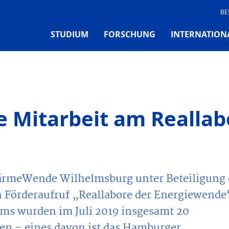
BE
STUDIUM
FORSCHUNG
INTERNATION
e Mitarbeit am Reallab
 WärmeWende Wilhelmsburg unter Beteiligung 
Förderaufruf „Reallabore der Energiewende
ms wurden im Juli 2019 insgesamt 20
en – eines davon ist das Hamburger