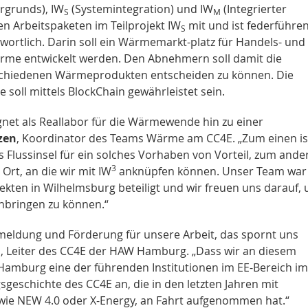
rgrunds), IW
(Systemintegration) und IW
(Integrierter
S
M
n Arbeitspaketen im Teilprojekt IW
mit und ist federführen
S
wortlich. Darin soll ein Wärmemarkt-platz für Handels- und
e entwickelt werden. Den Abnehmern soll damit die
schiedenen Wärmeprodukten entscheiden zu können. Die
oll mittels BlockChain gewährleistet sein.
ignet als Reallabor für die Wärmewende hin zu einer
zen
, Koordinator des Teams Wärme am CC4E. „Zum einen is
Flussinsel für ein solches Vorhaben von Vorteil, zum ande
3
 Ort, an die wir mit IW
anknüpfen können. Unser Team war 
ten in Wilhelmsburg beteiligt und wir freuen uns darauf, 
nbringen zu können.“
kmeldung und Förderung für unsere Arbeit, das spornt uns
a
, Leiter des CC4E der HAW Hamburg. „Dass wir an diesem
W Hamburg eine der führenden Institutionen im EE-Bereich im
gsgeschichte des CC4E an, die in den letzten Jahren mit
 wie NEW 4.0 oder X-Energy, an Fahrt aufgenommen hat.“