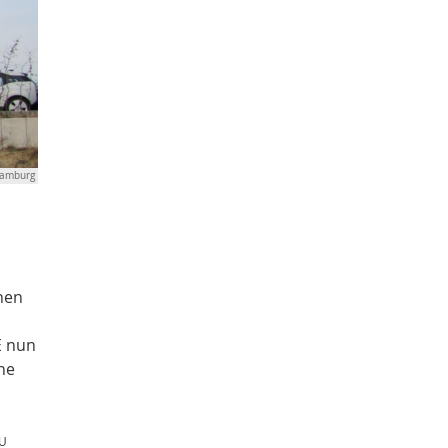
amburg
hen
E nun
he
U