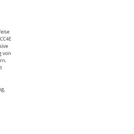
Weise
 CC4E
sive
g von
rn.
t
ng,