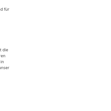
d für
t die
ren
in
unser