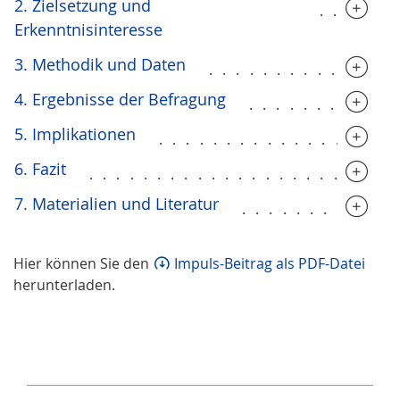
2. Zielsetzung und
.....
Erkenntnisinteresse
3. Methodik und Daten
..............
4. Ergebnisse der Befragung
...........
5. Implikationen
.................
6. Fazit
......................
7. Materialien und Literatur
...........
Hier können Sie den
Impuls-Beitrag als PDF-Datei
herunterladen.