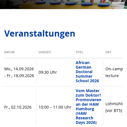
Veranstaltungen
DATUM
UHRZEIT
TITEL
ORT
African
German
Mo., 14.09.2026
On-campu
Doctoral
09:30 Uhr
- Fr., 18.09.2026
lecture
Summer
School 2026
Vom Master
zum Doktor?
Promovieren
Lohmühlen
an der HAW
Fr., 02.10.2026
10:00 – 11:00 Uhr
Hamburg
(vor BT5)
(HAW
Research
Days 2026)