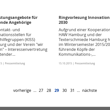
stungsangebote für
Ringvorlesung Innovation
ende Angehörige
2030
ontakt- und
Aufgrund einer Kooperatio
ationsstellen für
HAW Hamburg und der
hilfegruppen (KISS)
Texterschmiede Hamburg h
rg und der Verein "wir
im Wintersemester 2015/2
en" – Interessenvertretung
führende Köpfe der
itender…
Kommunikations-,…
5 | Pressemitteilung
15.10.2015 | Pressemitteilung
vorherige
…
27
28
29
30
31
…
nächste