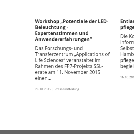
Workshop „Potentiale der LED-
Entla
Beleuchtung -
pfleg
Expertenstimmen und
Die K
Anwendererfahrungen“
Inform
Das Forschungs- und
Selbst
Transferzentrum „Applications of
Hambu
Life Sciences“ veranstaltet im
pfleg
Rahmen des FP7-Projekts SSL-
begle
erate am 11. November 2015
einen…
16.10.201
28.10.2015 | Pressemitteilung