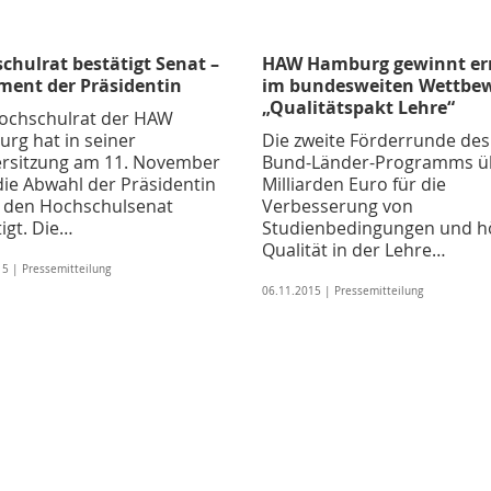
chulrat bestätigt Senat –
HAW Hamburg gewinnt er
ment der Präsidentin
im bundesweiten Wettbe
„Qualitätspakt Lehre“
ochschulrat der HAW
rg hat in seiner
Die zweite Förderrunde des
rsitzung am 11. November
Bund-Länder-Programms ü
die Abwahl der Präsidentin
Milliarden Euro für die
 den Hochschulsenat
Verbesserung von
igt. Die…
Studienbedingungen und h
Qualität in der Lehre…
5 | Pressemitteilung
06.11.2015 | Pressemitteilung