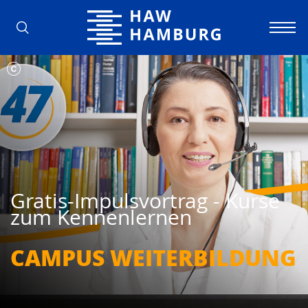
Hochschule für Angewandte Wissens
Gratis-Impulsvortrag - Kurse
zum Kennenlernen
CAMPUS WEITER­BILDUNG