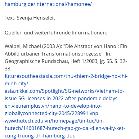
hamburg.de/international/hamonee/
Text: Svenja Henseleit
Quellen und weiterführende Informationen:
Waibel, Michael (2003 A): "Die Altstadt von Hanoi: Ein
Abbild urbaner Transformationsprozesse". In:
Geographische Rundschau, Heft 1/2003, Jg. 55. S. 32-
38
futuresoutheastasia.com/thu-thiem-2-bridge-ho-chi-
minh-city/
asia.nikkei.com/Spotlight/5G-networks/Vietnam-to-
issue-5G-licenses-in-2022-after-pandemic-delays
en.vietnamplus.vn/hanoi-to-develop-into-
globallyconnected-city-2045/228991.vnp
www.hutech.edu.vn/homepage/tin-tuc/tin-
hutech/14601687-hutech-gap-go-dai-dien-va-ky-ket-
cung-truong-dh-hamburg-duc