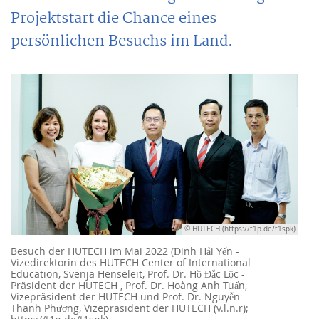
Projektstart die Chance eines
persönlichen Besuchs im Land.
© HUTECH (https://t1p.de/t1spk)
Besuch der HUTECH im Mai 2022 (Đinh Hải Yến -
Vizedirektorin des HUTECH Center of International
Education, Svenja Henseleit, Prof. Dr. Hồ Đắc Lộc -
Präsident der HUTECH , Prof. Dr. Hoàng Anh Tuấn,
Vizepräsident der HUTECH und Prof. Dr. Nguyễn
Thanh Phương, Vizepräsident der HUTECH (v.l.n.r);