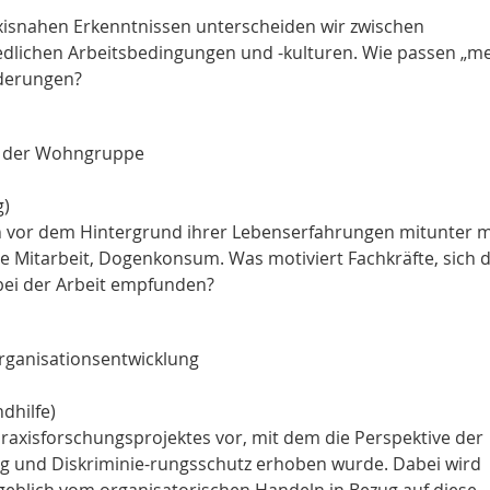
xisnahen Erkenntnissen unterscheiden wir zwischen
dlichen Arbeitsbedingungen und -kulturen. Wie passen „me
rderungen?
n der Wohngruppe
g)
vor dem Hintergrund ihrer Lebenserfahrungen mitunter m
e Mitarbeit, Dogenkonsum. Was motiviert Fachkräfte, sich 
bei der Arbeit empfunden?
Organisationsentwicklung
dhilfe)
 Praxisforschungsprojektes vor, mit dem die Perspektive der
ng und Diskriminie-rungsschutz erhoben wurde. Dabei wird
ßgeblich vom organisatorischen Handeln in Bezug auf diese