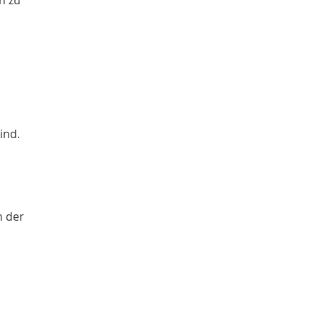
n
ind.
n der