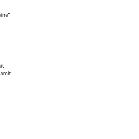
ine“
it
damit