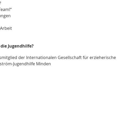
?
Team!“
gungen
Arbeit
die Jugendhilfe?
itglied der Internationalen Gesellschaft für erzieherische
ndström-Jugendhilfe Minden