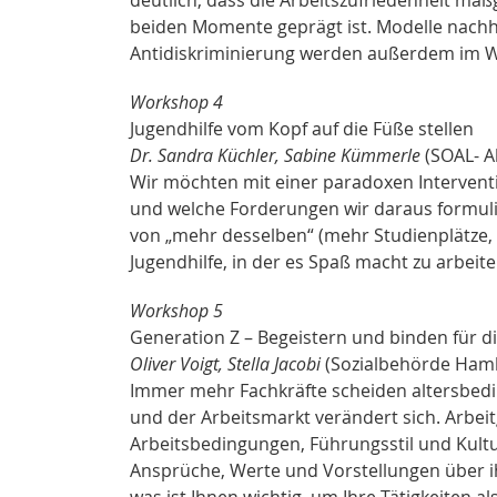
beiden Momente geprägt ist. Modelle nachha
Antidiskriminierung werden außerdem im W
Workshop 4
Jugendhilfe vom Kopf auf die Füße stellen
Dr. Sandra Küchler, Sabine Kümmerle
(SOAL- A
Wir möchten mit einer paradoxen Interventi
und welche Forderungen wir daraus formul
von „mehr desselben“ (mehr Studienplätze, me
Jugendhilfe, in der es Spaß macht zu arbeite
Workshop 5
Generation Z – Begeistern und binden für d
Oliver Voigt, Stella Jacobi
(Sozialbehörde Ham
Immer mehr Fachkräfte scheiden altersbeding
und der Arbeitsmarkt verändert sich. Arbe
Arbeitsbedingungen, Führungsstil und Kult
Ansprüche, Werte und Vorstellungen über ih
was ist Ihnen wichtig, um Ihre Tätigkeiten a