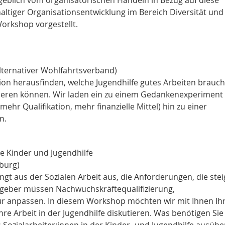
ltiger Organisationsentwicklung im Bereich Diversität und
orkshop vorgestellt.
lternativer Wohlfahrtsverband)
on herausfinden, welche Jugendhilfe gutes Arbeiten brauch
ieren können. Wir laden ein zu einem Gedankenexperiment
hr Qualifikation, mehr finanzielle Mittel) hin zu einer
n.
ie Kinder und Jugendhilfe
burg)
t aus der Sozialen Arbeit aus, die Anforderungen, die stei
itgeber müssen Nachwuchskräftequalifizierung,
ur anpassen. In diesem Workshop möchten wir mit Ihnen Ih
re Arbeit in der Jugendhilfe diskutieren. Was benötigen Si
ls Sozialarbeiter:innen in der Kinder- und Jugendhilfe ausübe