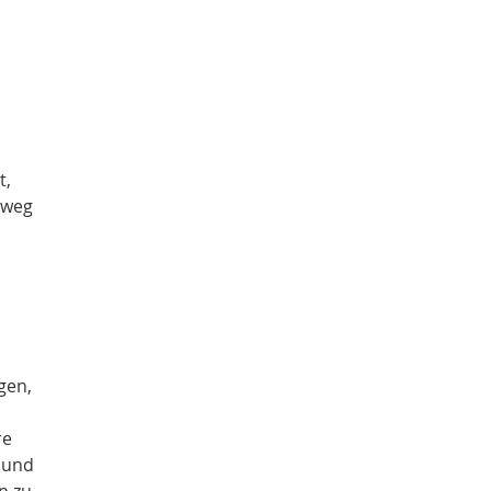
t,
 weg
gen,
re
e und
n zu