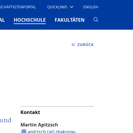
SCHÄFTIGTENPORTAL
QUICKLINKS
ENGLISH
(CURRENT)
AL
HOCHSCHULE
FAKULTÄTEN
ZURÜCK
Kontakt
 und
Martin Apitzsch
apitzsch (at) diakonie-