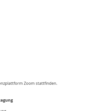
renzplattform Zoom stattfinden.
htagung
rung