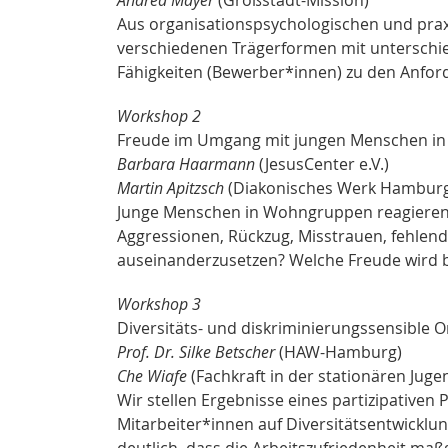
Aus organisationspsychologischen und pra
verschiedenen Trägerformen mit unterschie
Fähigkeiten (Bewerber*innen) zu den Anfo
Workshop 2
Freude im Umgang mit jungen Menschen i
Barbara Haarmann
(JesusCenter e.V.)
Martin Apitzsch
(Diakonisches Werk Hambur
Junge Menschen in Wohngruppen reagieren 
Aggressionen, Rückzug, Misstrauen, fehlend
auseinanderzusetzen? Welche Freude wird 
Workshop 3
Diversitäts- und diskriminierungssensible 
Prof. Dr. Silke Betscher
(HAW-Hamburg)
Che Wiafe
(Fachkraft in der stationären Jugen
Wir stellen Ergebnisse eines partizipativen
Mitarbeiter*innen auf Diversitätsentwicklu
deutlich, dass die Arbeitszufriedenheit ma