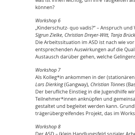
können?
Workshop 6
„Kinderschutz- quo vadis?“ – Anspruch und W
Sigrun Zielke, Christian Dreyer-Witt, Tanja Brü
Die Arbeitssituation im ASD ist nach wie vo
entsprechenden Auswirkungen auf die Qualit
Austausch darüber gehen, welche Gelingensb
Workshop 7
Als Kolleg*in ankommen in der (stationären)
Lars Dierking
(Gangway),
Christian Tönnes
(Bas
Der berufliche Einstieg in die Jugendhilfe w
Teilnehmer*innen anknüpfen und gemeinsam
gestaltet und begleitet werden kann. Grundla
trägerübergreifendes Projekt, das im Works
Workshop 8
Der ASD – (k)ein Handlungsfeld sozialer Arbe