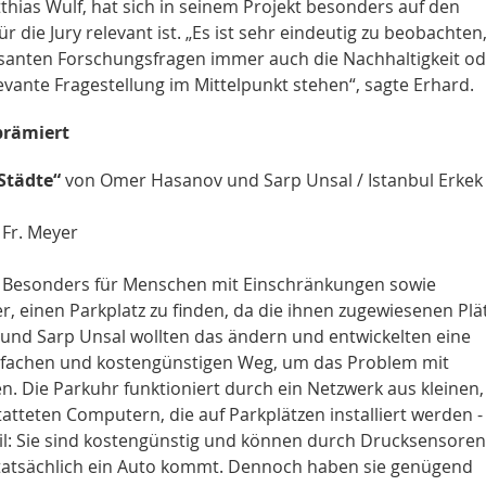
thias Wulf, hat sich in seinem Projekt besonders auf den
r die Jury relevant ist. „Es ist sehr eindeutig zu beobachten
ressanten Forschungsfragen immer auch die Nachhaltigkeit o
levante Fragestellung im Mittelpunkt stehen“, sagte Erhard.
prämiert
 Städte“
von Omer Hasanov und Sarp Unsal / Istanbul Erkek
 Fr. Meyer
e. Besonders für Menschen mit Einschränkungen sowie
er, einen Parkplatz zu finden, da die ihnen zugewiesenen Plä
 und Sarp Unsal wollten das ändern und entwickelten eine
einfachen und kostengünstigen Weg, um das Problem mit
. Die Parkuhr funktioniert durch ein Netzwerk aus kleinen,
tteten Computern, die auf Parkplätzen installiert werden -
il: Sie sind kostengünstig und können durch Drucksensoren
tatsächlich ein Auto kommt. Dennoch haben sie genügend