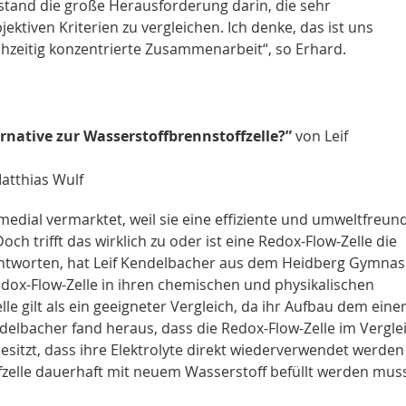
stand die große Herausforderung darin, die sehr
ktiven Kriterien zu vergleichen. Ich denke, das ist uns
chzeitig konzentrierte Zusammenarbeit“, so Erhard.
ernative zur Wasserstoffbrennstoffzelle?”
von Leif
Matthias Wulf
medial vermarktet, weil sie eine effiziente und umweltfreun
och trifft das wirklich zu oder ist eine Redox-Flow-Zelle die
antworten, hat Leif Kendelbacher aus dem Heidberg Gymna
edox-Flow-Zelle in ihren chemischen und physikalischen
le gilt als ein geeigneter Vergleich, da ihr Aufbau dem eine
delbacher fand heraus, dass die Redox-Flow-Zelle im Vergle
besitzt, dass ihre Elektrolyte direkt wiederverwendet werden
zelle dauerhaft mit neuem Wasserstoff befüllt werden mus