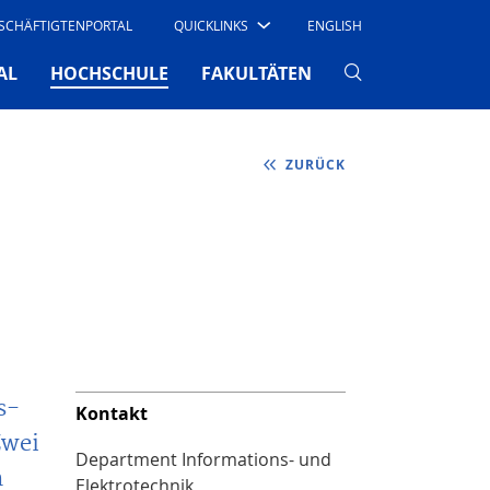
SCHÄFTIGTENPORTAL
QUICKLINKS
ENGLISH
(CURRENT)
AL
HOCHSCHULE
FAKULTÄTEN
ZURÜCK
s-
Kontakt
Zwei
Department Informations- und
m
Elektrotechnik