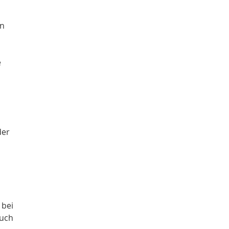
en
e
der
 bei
auch