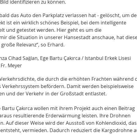
ild identifizieren zu können.
bald das Auto den Parkplatz verlassen hat - gelöscht, um d
t ist ein wirklich schönes Beispiel, bei dem intelligente
elt und getestet werden. Hier geht es um die
 mir die Situation in unserer Hansestadt anschaue, hat dies
 große Relevanz“, so Erhard.
a Cihad Sağlan, Ege Bartu Çakırca / Istanbul Erkek Lisesi
 Fr. Meyer
Verkehrsdichte, die durch die erhöhten Frachten während 
es Verkehrssystem befördern. Damit werden beispielsweise
n und der Verkehr in der Großstadt entlastet.
Bartu Çakırca wollen mit ihrem Projekt auch einen Beitrag
raus resultierende Erderwärmung leisten. Ihre Drohnen
. Auf dieser Weise wird der Ausstoß von Kohlendioxid, das
 entsteht, vermieden. Dadurch reduziert die Kargodrohne 