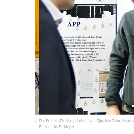
Das Projekt „Die Kargodrohne“ von Oğuzhan Özkır, Hamza Cihad
Betreuerin: Fr. Meyer