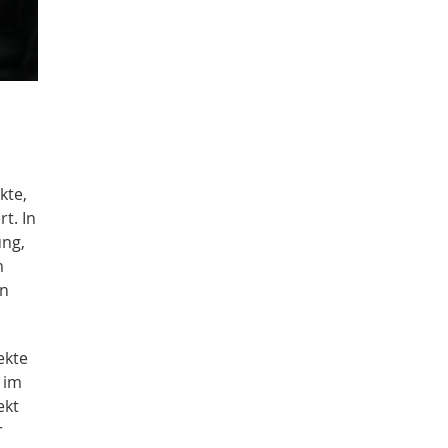
kte,
t. In
ung,
m
en
ekte
 im
ekt
r