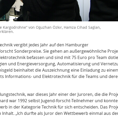
„Die Kargodrohne“ von Oğuzhan Özkır, Hamza Cihad Sağlan,
rklären.
echnik vergibt jedes Jahr auf den Hamburger
forscht Sonderpreise. Sie gehen an außergewöhnliche Proje
lektrotechnik befassen und sind mit 75 Euro pro Team dotier
gien und Energieversorgung, Automatisierung und Vernetz
sgeld beinhaltet die Auszeichnung eine Einladung zu eine
 Informations- und Elektrotechnik für die Teams und der
lungstechnik, war dieses Jahr einer der Juroren, die die Proj
ard war 1992 selbst Jugend-forscht-Teilnehmer und konnte
b in der Kategorie Technik für sich entscheiden. Das Proj
Inhalt. „Ich durfte als Juror den Wettbewerb einmal aus de