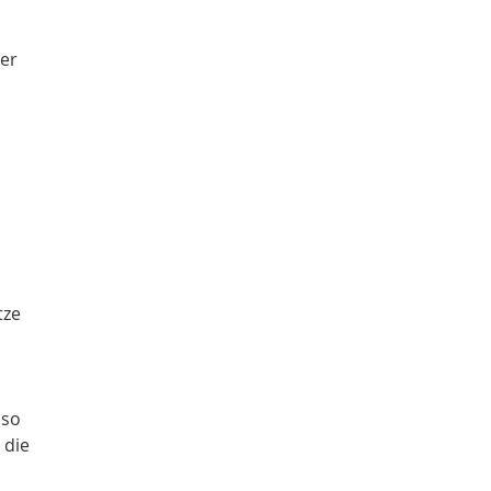
,
der
tze
 so
 die