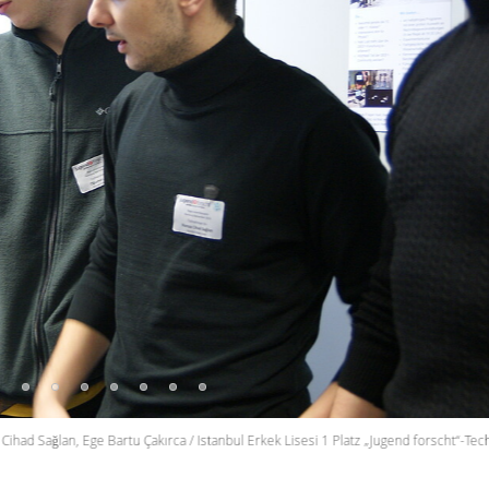
 Sağlan, Ege Bartu Çakırca / Istanbul Erkek Lisesi 1 Platz „Jugend forscht“-Techni