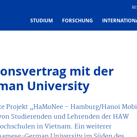
BE
STUDIUM
FORSCHUNG
INTERNATION
onsvertrag mit der
man University
rte Projekt „HaMoNee – Hamburg/Hanoi Mobi
t von Studierenden und Lehrenden der HAW
ochschulen in Vietnam. Ein weiterer
etnamese-German University im Süden des