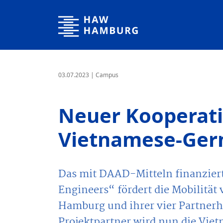
Hochschule für Angewandte Wissenschaften Hamburg
03.07.2023
| Campus
Neuer Kooperati
Vietnamese-Ger
Das mit DAAD-Mitteln finanzie
Engineers“ fördert die Mobilitä
Hamburg und ihrer vier Partnerh
Projektpartner wird nun die Vi