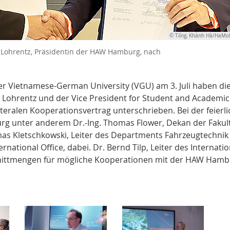
© Tống, Khánh Hà/HaM
Ute Lohrentz, Präsidentin der HAW Hamburg, nach
r Vietnamese-German University (VGU) am 3. Juli haben di
 Lohrentz und der Vice President for Student and Academic
ilateralen Kooperationsvertrag unterschrieben. Bei der feierl
 unter anderem Dr.-Ing. Thomas Flower, Dekan der Fakul
mas Kletschkowski, Leiter des Departments Fahrzeugtechnik
rnational Office, dabei. Dr. Bernd Tilp, Leiter des Internatio
chnittmengen für mögliche Kooperationen mit der HAW Ham