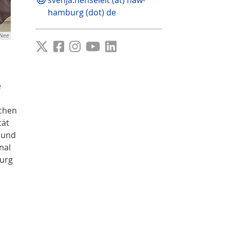
hamburg (dot) de
oNee
e
ichen
tät
 und
nal
burg