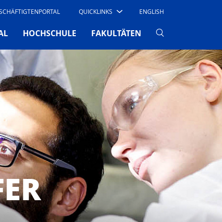
SCHÄFTIGTENPORTAL
QUICKLINKS
ENGLISH
AL
HOCHSCHULE
FAKULTÄTEN
FER