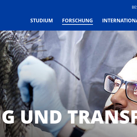
BE
(CURRENT)
STUDIUM
FORSCHUNG
INTERNATION
G UND TRANS