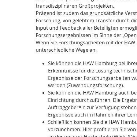
transdisziplinären Großprojekten.
Prägend ist zudem das grundsätzliche Ver
Forschung, von gelebtem Transfer durch di
Input und Feedback aller Beteiligten ermög
Forschungsergebnissen im Sinne der „Open S
Wenn Sie Forschungsarbeiten mit der HAW 
unterschiedliche Wege an.
Sie können die HAW Hamburg bei ihrer 
Erkenntnisse für die Lösung technisch
Ergebnisse der Forschungsarbeiten wü
werden (Zuwendungsforschung).
Sie können die HAW Hamburg auch bea
Einrichtung durchzuführen. Die Ergebn
Auftraggeber*in zur Verfügung stehen. 
Ergebnisse auch im Rahmen ihrer Lehr
Schließlich können Sie die HAW Hambu
vorzunehmen. Hier profitieren Sie vo
an der unserer Hochschule (Werk-/Dien