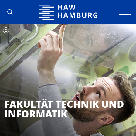
Hochschule für Angewandte Wissens
FAKULTÄT TECHNIK UND
INFOR­MA­TIK