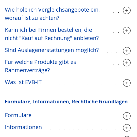
Wie hole ich Vergleichsangebote ein,
.....
worauf ist zu achten?
Kann ich bei Firmen bestellen, die
.....
nicht "Kauf auf Rechnung" anbieten?
Sind Auslagenerstattungen möglich?
......
Für welche Produkte gibt es
.....
Rahmenverträge?
Was ist EVB-IT
..................
Formulare, Infor­mationen, Rechtliche Grundlagen
Formulare
....................
Informationen
..................