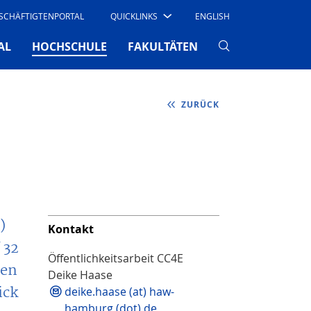
SCHÄFTIGTENPORTAL
QUICKLINKS
ENGLISH
(CURRENT)
AL
HOCHSCHULE
FAKULTÄTEN
ZURÜCK
)
Kontakt
 32
Öffentlichkeitsarbeit CC4E
nen
Deike Haase
ick
deike.haase (at) haw-
hamburg (dot) de