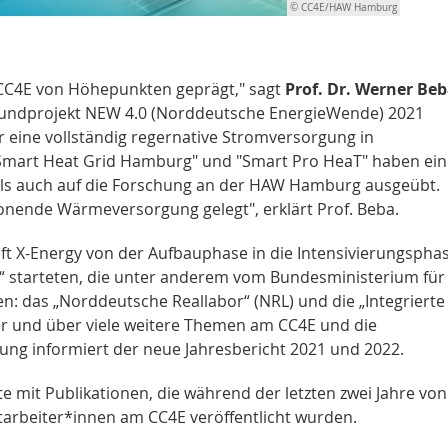
© CC4E/HAW Hamburg
 CC4E von Höhepunkten geprägt," sagt
Prof. Dr. Werner Beb
bundprojekt NEW 4.0 (Norddeutsche EnergieWende) 2021
 eine vollständig regernative Stromversorgung in
"Smart Heat Grid Hamburg" und "Smart Pro HeaT" haben ein
 als auch auf die Forschung an der HAW Hamburg ausgeübt.
onende Wärmeversorgung gelegt", erklärt Prof. Beba.
ft X-Energy von der Aufbauphase in die Intensivierungspha
e“ starteten, die unter anderem vom Bundesministerium für
n: das „Norddeutsche Reallabor“ (NRL) und die „Integrierte
er und über viele weitere Themen am CC4E und die
ung informiert der neue Jahresbericht 2021 und 2022.
ste mit Publikationen, die während der letzten zwei Jahre von
tarbeiter*innen am CC4E veröffentlicht wurden.