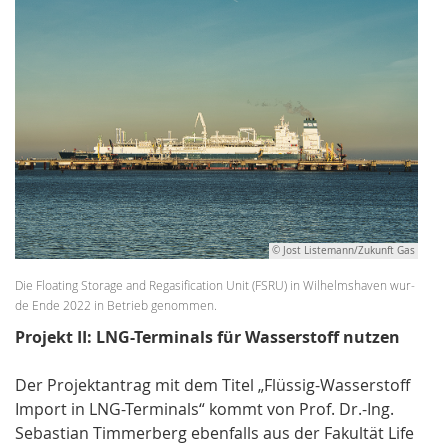
© Jost Listemann/Zukunft Gas
Die Floating Storage and Regasification Unit (FSRU) in Wil­helms­ha­ven wur­
de En­de 2022 in Be­trieb ge­nom­men.
Projekt II: LNG-Terminals für Wasserstoff nutzen
Der Projektantrag mit dem Titel „Flüssig-Wasserstoff
Import in LNG-Terminals“ kommt von Prof. Dr.-Ing.
Sebastian Timmerberg ebenfalls aus der Fakultät Life