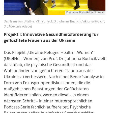
© Johanna Buchcik/Life Sciences
Das Team von URefHe. V.l.n.r.:: Prof. Dr. Johanna Buchcik, Viktoriia Kovach,
Dr. Adekunle Adedeji
Projekt I: Innovative Gesundheitsförderung für
geflüchtete Frauen aus der Ukraine
Das Projekt „Ukraine Refugee Health – Women“
(URefHe – Women) von Prof. Dr. Johanna Buchcik zielt
darauf ab, die psychische Gesundheit und das
Wohlbefinden von geflüchteten Frauen aus der
Ukraine zu verbessern. Nach einer Bedarfsanalyse in
Form von Fokusgruppendiskussionen, die die
maßgeblichen Belastungen der Geflüchteten
identifizieren sollen, werden diese – in einem
nächsten Schritt – in einer muttersprachlichen
Podcast-Serie fachlich aufbereitet. Psychische
Belastungen sollen in einfacher Sprache erklärt