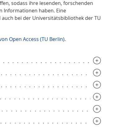
ffen, sodass ihre lesenden, forschenden
en Informationen haben. Eine
uch bei der Universitätsbibliothek der TU
on Open Access (TU Berlin)
.
.............................
..............................
..............................
..............................
..............................
..............................