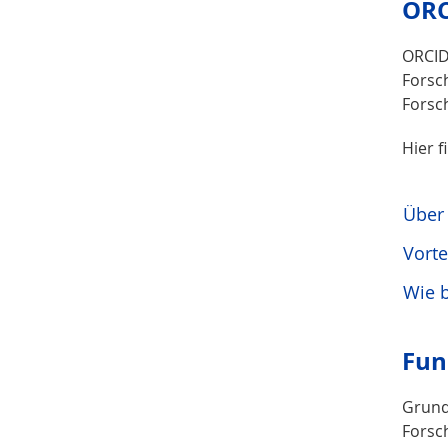
ORC
ORCID,
Forsc
Forsch
Hier f
Über
Vorte
Wie 
Fun
Grund
Forsc