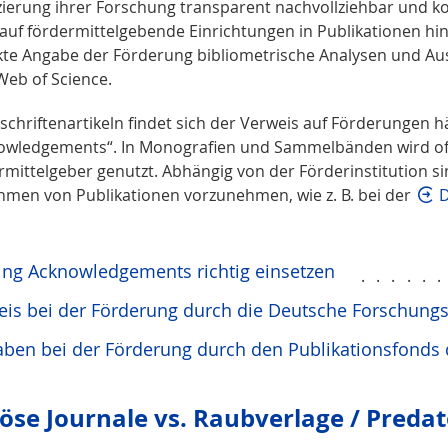
zierung ihrer Forschung transparent nachvollziehbar und k
 auf fördermittelgebende Einrichtungen in Publikationen hin
kte Angabe der Förderung bibliometrische Analysen und A
Web of Science.
tschriftenartikeln findet sich der Verweis auf Förderungen 
owledgements“. In Monografien und Sammelbänden wird oft
rmittelgeber genutzt. Abhängig von der Förderinstitution s
hmen von Publikationen vorzunehmen, wie z. B. bei der
D
ing Acknowledgements richtig einsetzen
.....
eis bei der Förderung durch die Deutsche Forschung
aben bei der Förderung durch den Publikationsfond
iöse Journale vs. Raubverlage / Preda