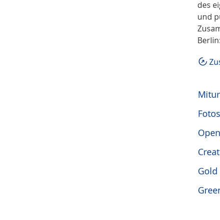
des e
und p
Zusam
Berlin
Zu
Mitur
Foto
Open
Crea
Gold
Gree