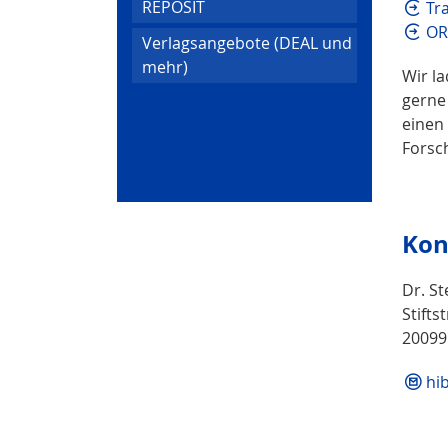
REPOSIT
Tr
OR
Verlagsangebote (DEAL und
mehr)
Wir l
gerne
einen
Forsc
Kon
Dr. S
Stifts
2009
hi