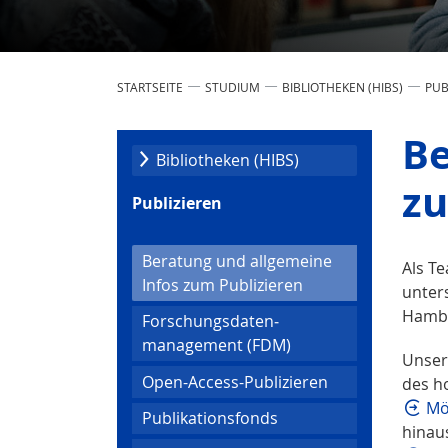
STARTSEITE
STUDIUM
BIBLIOTHEKEN (HIBS)
PUB
Be
Bibliotheken (HIBS)
zu
Publizieren
Beratung und allgemeine
Als T
(current)
Infos zum Publizieren
unter
Hambur
Forschungsdaten­
management (FDM)
Unser
Open-Access-Publizieren
des h
Mö
Publikationsfonds
hinau