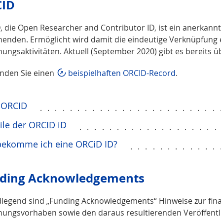
ID
 die Open Researcher and Contributor ID, ist ein anerkannt
henden. Ermöglicht wird damit die eindeutige Verknüpfung 
ungsaktivitäten. Aktuell (September 2020) gibt es bereits ü
inden Sie einen
beispielhaften ORCID-Record
.
 ORCID
........................
ile der ORCID iD
..................
bekomme ich eine ORCiD ID?
............
ding Acknowledgements
legend sind „Funding Acknowledgements“ Hinweise zur fina
hungsvorhaben sowie den daraus resultierenden Veröffent