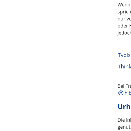
Wenn 
sprich
nur vo
oder 
jedoc
Typi
Think
Bei F
hi
Urh
Die I
genut