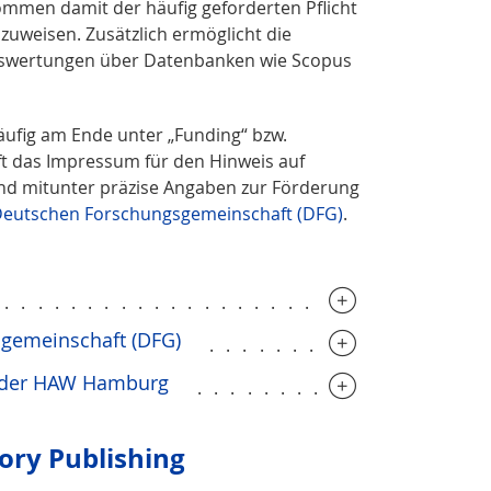
ommen damit der häufig geforderten Pflicht
zuweisen. Zusätzlich ermöglicht die
uswertungen über Datenbanken wie Scopus
häufig am Ende unter „Funding“ bzw.
 das Impressum für den Hinweis auf
ind mitunter präzise Angaben zur Förderung
eutschen Forschungsgemeinschaft (DFG)
.
..............................
sgemeinschaft (DFG)
................
s der HAW Hamburg
.................
tory Publishing