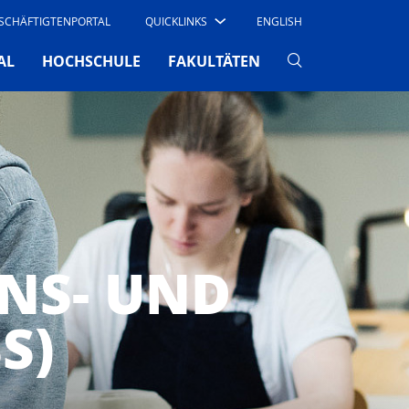
SCHÄFTIGTENPORTAL
QUICKLINKS
ENGLISH
AL
HOCHSCHULE
FAKULTÄTEN
NS- UND
S)