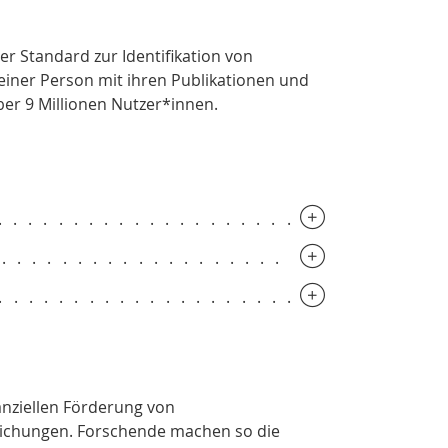
er Standard zur Identifikation von
einer Person mit ihren Publikationen und
ber 9 Millionen Nutzer*innen.
.............................
..............................
.............................
nziellen Förderung von
lichungen. Forschende machen so die