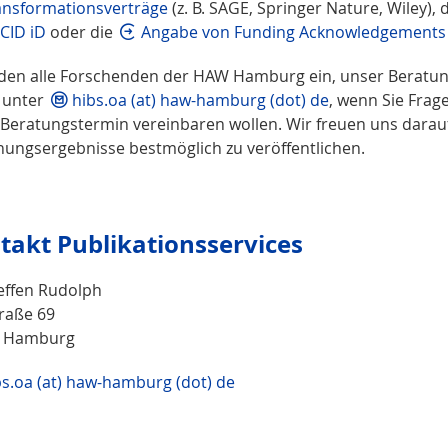
ansformationsverträge
(z. B. SAGE, Springer Nature, Wiley), 
CID iD
oder die
Angabe von Funding Acknowledgements
aden alle Forschenden der HAW Hamburg ein, unser Beratun
 unter
hibs.oa (at) haw-hamburg (dot) de
,
wenn Sie Frag
 Beratungstermin vereinbaren wollen
. Wir freuen uns dara
hungsergebnisse bestmöglich zu veröffentlichen.
takt Publikationsservices
teffen Rudolph
traße 69
9 Hamburg
bs.oa (at) haw-hamburg (dot) de