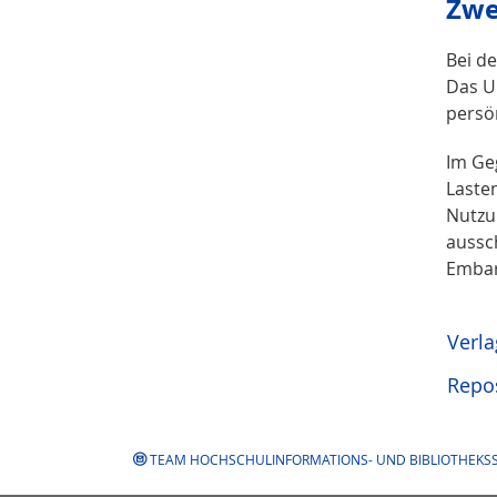
Zwe
Bei d
Das U
persö
Im Ge
Laste
Nutzu
aussc
Embar
Verl
Repos
TEAM HOCHSCHULINFORMATIONS- UND BIBLIOTHEKSS