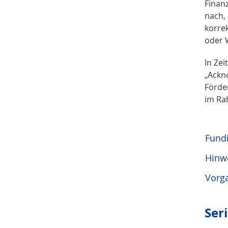
Finan
nach,
korre
oder 
In Zei
„Ackn
Förde
im Ra
Fund
Hinw
Vorg
Ser