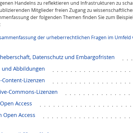
igenen Handelns zu reflektieren und Infrastrukturen zu scha
ublizierenden Mitglieder freien Zugang zu wissenschaftlich
menfassung der folgenden Themen finden Sie zum Beispiel a
:
sammenfassung der urheberrechtlichen Fragen im Umfeld v
heberschaft, Datenschutz und Embargofristen
..
s und Abbildungen
.................
-Content-Lizenzen
.................
tive-Commons-Lizenzen
..............
 Open Access
....................
n Open Access
...................