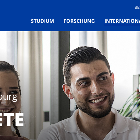
BE
STUDIUM
FORSCHUNG
INTERNATION
burg
ETE