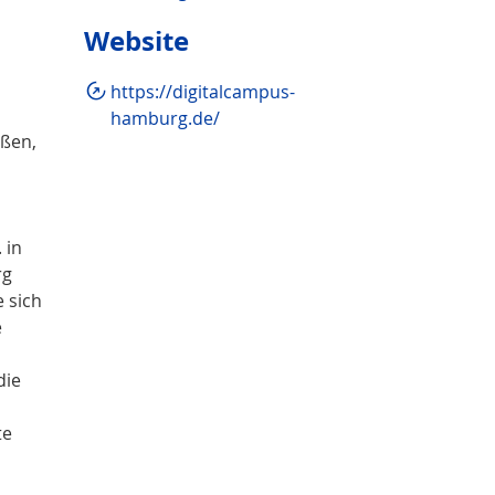
Website
https://digitalcampus-
hamburg.de/
eßen,
 in
rg
 sich
e
die
te