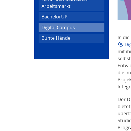
Arbeitsmarkt
BachelorUP
(current)
Digital Campus
.
In di
Bunte Hände
Di
mit ih
selbst
Entwi
die i
Proje
Integ
Der D
biete
überf
Studi
Progr