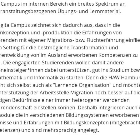
alCampus im internen Bereich ein breites Spektrum an
eranstaltungsbezogenen Übungs- und Lernmaterial.
igitalCampus zeichnet sich dadurch aus, dass in die
nkonzeption und -prodduktion die Erfahrungen von
renden mit eigener Migrations- bzw. Fluchterfahrung einfli
n Setting für die bestmögliche Transformation und
rentwicklung von im Ausland erworbenen Kompetenzen zu
n. Die engagierten Studierenden wollen damit andere
eneinsteiger*innen dabei unterstützen, gut ins Studium bzw.
athematik und Informatik zu starten. Denn die HAW Hambu
eht sich selbst auch als "Lernende Organisation" und möchte
terstützung der Arbeitsstelle Migration noch besser auf di
ältigen Bedürfnisse einer immer heterogener werdenden
erendenschaft einstellen können. Deshalb integrieren auch 
odule die in verschiedenen Bildungssystemen erworbenen
nisse und Erfahrungen mit Bildungskonzepten (mitgebrach
tenzen) und sind mehrsprachig angelegt.