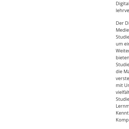
Digit
lehrv
Der D
Medie
Studie
um ei
Weite
biete
Studi
die M
verst
mit Un
vielf
Studi
Lernm
Kennt
Kompe