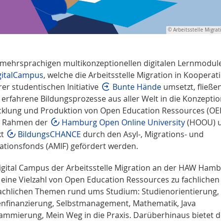
© Arbeitsstelle Migrat
e mehrsprachigen multikonzeptionellen
digitalen Lernmodul
gitalCampus
, welche die Arbeitsstelle Migration in Kooperat
rer studentischen Initiative
Bunte Hände
umsetzt, fließe
 erfahrene Bildungsprozesse aus aller Welt in die Konzeptio
cklung und Produktion von Open Education Ressources (OER
m Rahmen der
Hamburg Open Online University
(HOOU) 
kt
BildungsCHANCE
durch den Asyl-, Migrations- und
rationsfonds (AMIF) gefördert werden.
igital Campus der Arbeitsstelle Migration an der HAW Ham
t eine Vielzahl von Open Education Ressources zu fachliche
achlichen Themen rund ums Studium: Studienorientierung,
enfinanzierung, Selbstmanagement, Mathematik, Java
ammierung, Mein Weg in die Praxis. Darüberhinaus bietet d