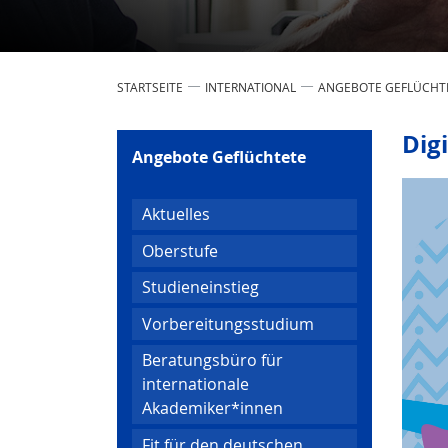
STARTSEITE
INTERNATIONAL
ANGEBOTE GEFLÜCHT
Dig
Angebote Geflüchtete
Aktuelles
Oberstufe
Studieneinstieg
Vorbereitungsstudium
Beratungsbüro für
internationale
Akademiker*innen
Fit für den deutschen