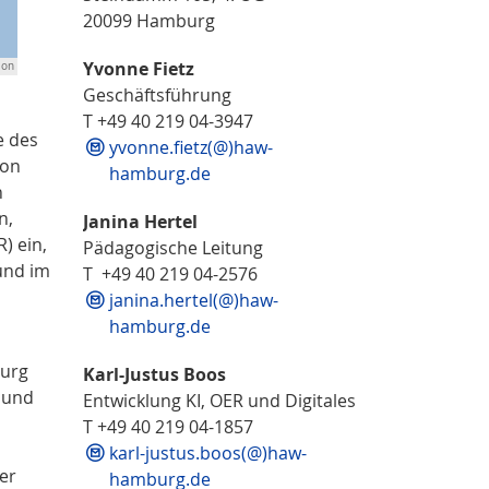
20099 Hamburg
Yvonne Fietz
ion
Geschäftsführung
T +49 40 219 04-3947
e des
yvonne.fietz(@)haw-
ion
hamburg.de
n
n,
Janina Hertel
) ein,
Pädagogische Leitung
und im
T +49 40 219 04-2576
janina.hertel(@)haw-
hamburg.de
burg
Karl-Justus Boos
n und
Entwicklung KI, OER und Digitales
T +49 40 219 04-1857
karl-justus.boos(@)haw-
er
hamburg.de