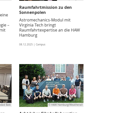
Raumfahrtmission zu den
Sonnenpolen
eine
Astromechanics-Modul mit
gie –
Virginia Tech bringt
mit
Raumfahrtexpertise an die HAW
Hamburg
08.12.2025 | Campus
dad Baki
© HAW Hamburg/Weatherall