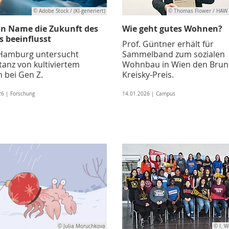
© Adobe Stock / (KI-generiert)
© Thomas Flower / HAW
in Name die Zukunft des
Wie geht gutes Wohnen?
s beeinflusst
Prof. Güntner erhält für
amburg untersucht
Sammelband zum sozialen
tanz von kultiviertem
Wohnbau in Wien den Brun
h bei Gen Z.
Kreisky-Preis.
26 | Forschung
14.01.2026 | Campus
© Julia Moruchkova
© I. W