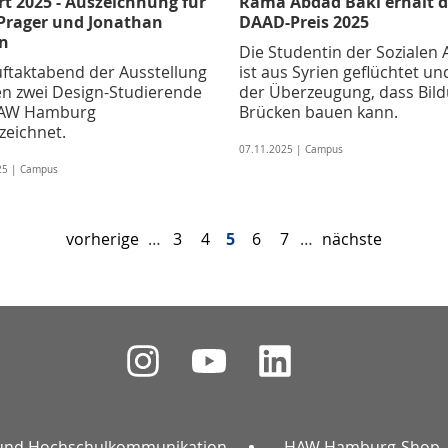
rt 2025 - Auszeichnung für
Rama Abdad Baki erhält 
 Prager und Jonathan
DAAD-Preis 2025
n
Die Studentin der Sozialen 
ftaktabend der Ausstellung
ist aus Syrien geflüchtet und
n zwei Design-Studierende
der Überzeugung, dass Bil
HAW Hamburg
Brücken bauen kann.
zeichnet.
07.11.2025 | Campus
25 | Campus
vorherige
…
3
4
5
6
7
…
nächste
und Hochschulkommunikation
HAW Hamburg-Shop