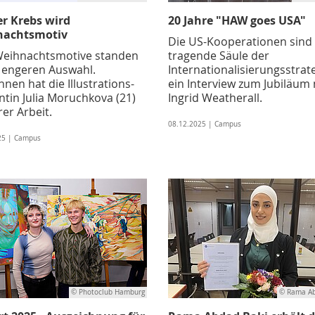
er Krebs wird
20 Jahre "HAW goes USA"
nachtsmotiv
Die US-Kooperationen sind 
Weihnachtsmotive standen
tragende Säule der
r engeren Auswahl.
Internationalisierungsstrate
en hat die Illustrations-
ein Interview zum Jubiläum 
ntin Julia Moruchkova (21)
Ingrid Weatherall.
rer Arbeit.
08.12.2025 | Campus
25 | Campus
© Photoclub Hamburg
© Rama Ab