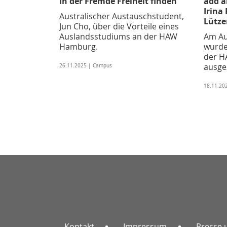
In der Fremde Freiheit finden
add a
Irina
Australischer Austauschstudent,
Lütze
Jun Cho, über die Vorteile eines
Auslandsstudiums an der HAW
Am Au
Hamburg.
wurde
der 
ausge
26.11.2025 | Campus
18.11.20
Kontakt
Impressum
Presse 