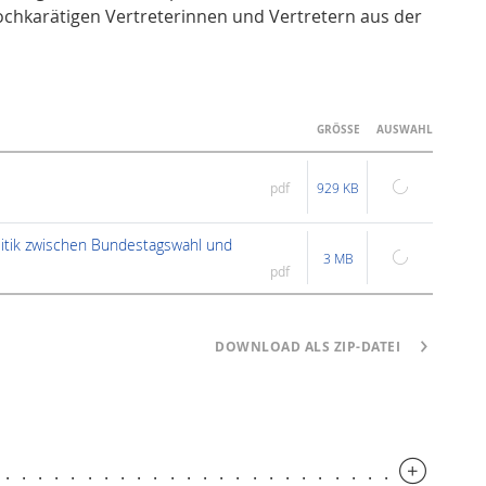
ochkarätigen Vertreterinnen und Vertretern aus der
GRÖSSE
AUSWAHL
pdf
929 KB
tik zwischen Bundestagswahl und
3 MB
pdf
DOWNLOAD ALS ZIP-DATEI
..............................