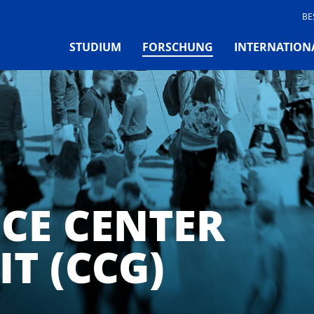
BE
(CURRENT)
STUDIUM
FORSCHUNG
INTERNATION
CE CENTER
T (CCG)