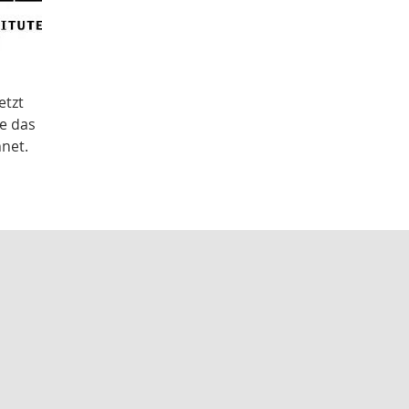
etzt
ie das
net.