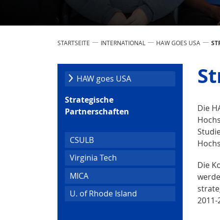
STARTSEITE
INTERNATIONAL
HAW GOES USA
ST
St
HAW goes USA
Strategische
Die H
Partnerschaften
Hochs
Studi
CSULB
Hochs
Virginia Tech
Die Ko
MICA
werde
strat
U. of Rhode Island
2011-