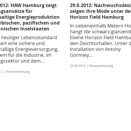
2012: HAW Hamburg zeigt
29.8.2012: Nachwuchsdes
gsansätze für
zeigen ihre Mode unter d
altige Energieproduktion
Horizon Field Hamburg
ribischen, pazifischen und
In siebeneinhalb Metern H
anischen Inselstaaten
hängt die schwarz-glänzen
 heutiger Lebensstandard
Ebene Horizon Field Hambu
ert eine sichere und
den Deichtorhallen. Unter 
mäßige Energieversorgung,
Installation von Antony
lem für die Industrie, im
Gormley…
ngssektor und dem…
29.08.2012 | Pressemitteilung
2 | Pressemitteilung