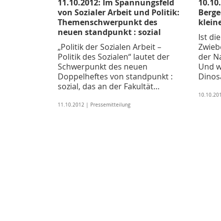
11.10.2012: Im Spannungsfeld
10.10
von Sozialer Arbeit und Politik:
Berge
Themenschwerpunkt des
klein
neuen standpunkt : sozial
Ist di
„Politik der Sozialen Arbeit –
Zwieb
Politik des Sozialen“ lautet der
der N
Schwerpunkt des neuen
Und w
Doppelheftes von standpunkt :
Dinos
sozial, das an der Fakultät…
10.10.201
11.10.2012 | Pressemitteilung