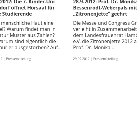
.2012: Die 7. Kinder-Uni
28.9.2012: Prof. Dr. Monik
dorf öffnet Hörsaal für
Bessenrodt-Weberpals mit
e Studierende
„Zitronenjette“ geehrt
e menschliche Haut eine
Die Messe und Congress 
el? Warum findet man in
verleiht in Zusammenarbeit
atur Muster aus Zahlen?
dem Landesfrauenrat Ham
arum sind eigentlich die
e.V. die Zitronenjette 2012 
aurier ausgestorben? Auf…
Prof. Dr. Monika…
2 | Pressemitteilung
29.09.2012 | Pressemitteilung