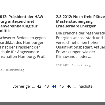
2012: Präsident der HAW
2.8.2012: Noch freie Plätz
rg unterzeichnet
Masterstudiengang
envereinbarung zur
Erneuerbare Energien
olitik
Die Branche der regenerati
 schwerer Bedenken gegen
Energien wächst stark und
pardiktat des Hamburger
verzeichnet einen hohen
s hat der Präsident der
Qualifikationsbedarf. Aktuel
chule für Angewandte
Entwicklungen wie der
nschaften Hamburg, Prof.
Klimawandel oder…
02.08.2012 | Pressemitteilung
2 | Pressemitteilung
vorherige
…
42
43
44
45
46
…
nächste