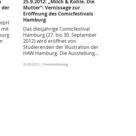
a
25.9.2012: „Milch & Kohle. Die
 der
Mutter“: Vernissage zur
Eröffnung des Comicfestivals
Hamburg
GmbH
 mit
Das diesjährige Comicfestival
burg
Hamburg (27. bis 30. September
an
2012) wird eröffnet von
Studierenden der Illustration der
HAW Hamburg. Die Ausstellung…
25.09.2012 | Pressemitteilung