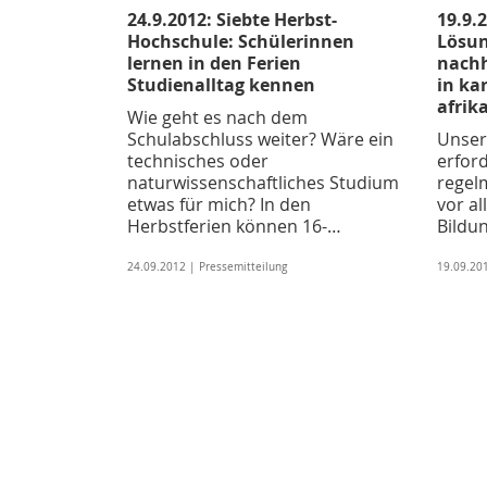
24.9.2012: Siebte Herbst-
19.9.
Hochschule: Schülerinnen
Lösun
lernen in den Ferien
nachh
Studienalltag kennen
in ka
afrik
Wie geht es nach dem
Schulabschluss weiter? Wäre ein
Unser
technisches oder
erford
naturwissenschaftliches Studium
regel
etwas für mich? In den
vor al
Herbstferien können 16-…
Bildu
24.09.2012 | Pressemitteilung
19.09.201