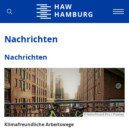
Hochschule für Angewandte Wissens
Nachrichten
Nachrichten
© Naturfreund Pics / Pixabay
Klimafreundliche Arbeitswege