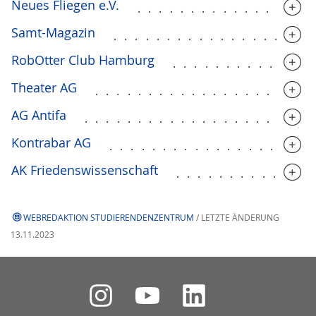
Neues Fliegen e.V.
................
Samt-Magazin
..................
RobOtter Club Hamburg
.............
Theater AG
....................
AG Antifa
.....................
Kontrabar AG
...................
AK Friedenswissenschaft
.............
WEBREDAKTION STUDIERENDENZENTRUM
/ LETZTE ÄNDERUNG
13.11.2023