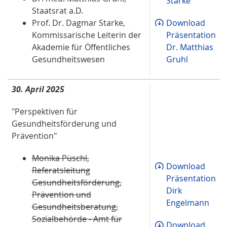
Starke
Staatsrat a.D.
Prof. Dr. Dagmar Starke,
Download
Kommissarische Leiterin der
Präsentation
Akademie für Öffentliches
Dr. Matthias
Gesundheitswesen
Gruhl
30. April 2025
"Perspektiven für
Gesundheitsförderung und
Prävention"
Monika Püschl,
Download
Referatsleitung
Präsentation
Gesundheitsförderung,
Dirk
Prävention und
Engelmann
Gesundheitsberatung,
Sozialbehörde - Amt für
Download