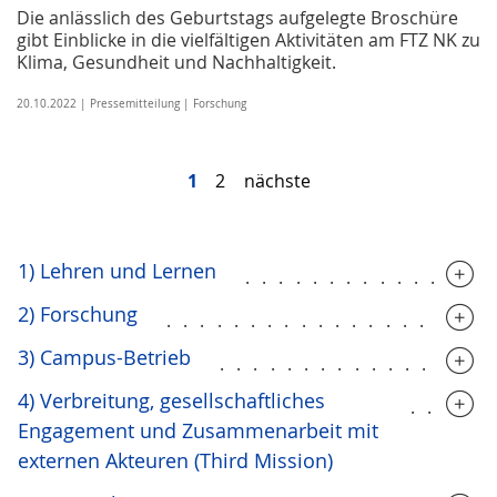
Die anlässlich des Geburtstags aufgelegte Broschüre
gibt Einblicke in die vielfältigen Aktivitäten am FTZ NK zu
Klima, Gesundheit und Nachhaltigkeit.
20.10.2022 | Pressemitteilung | Forschung
1
2
nächste
1) Lehren und Lernen
..............
2) Forschung
...................
3) Campus-Betrieb
................
4) Verbreitung, gesellschaftliches
.....
Engagement und Zusammenarbeit mit
externen Akteuren (Third Mission)