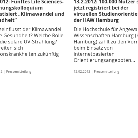
012: Fünftes Life Sciences-
13.2.2012: 100.000 Nutzer 
chungskolloquium
jetzt registriert bei der
tisiert „Klimawandel und
virtuellen Studienorienti
dheit“
der HAW Hamburg
eeinflusst der Klimawandel
Die Hochschule für Angewa
e Gesundheit? Welche Rolle
Wissenschaften Hamburg 
 die solare UV-Strahlung?
Hamburg) zählt zu den Vorr
eiten sich
beim Einsatz von
ionskrankheiten zukünftig
internetbasierten
…
Orientierungsangeboten…
2 | Pressemitteilung
13.02.2012 | Pressemitteilung