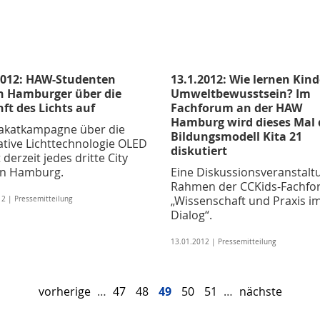
2012: HAW-Studenten
13.1.2012: Wie lernen Kind
n Hamburger über die
Umweltbewusstsein? Im
ft des Lichts auf
Fachforum an der HAW
Hamburg wird dieses Mal 
lakatkampagne über die
Bildungsmodell Kita 21
ative Lichttechnologie OLED
diskutiert
 derzeit jedes dritte City
 in Hamburg.
Eine Diskussionsveranstalt
Rahmen der CCKids-Fachfor
„Wissenschaft und Praxis i
2 | Pressemitteilung
Dialog“.
13.01.2012 | Pressemitteilung
vorherige
…
47
48
49
50
51
…
nächste