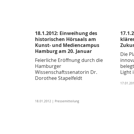
18.1.2012: Einweihung des
17.1.
historischen Hörsaals am
kläre
Kunst- und Mediencampus
Zukun
Hamburg am 20. Januar
Die P
Feierliche Eröffnung durch die
innov
Hamburger
belegt
Wissenschaftssenatorin Dr.
Light
Dorothee Stapelfeldt
17.01.201
18.01.2012 | Pressemitteilung