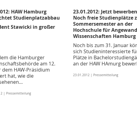
2012: HAW Hamburg
23.01.2012: Jetzt bewerben
chtet Studienplatzabbau
Noch freie Studienplätze
Sommersemester an der
dent Stawicki in großer
Hochschule für Angewand
Wissenschaften Hamburg
Noch bis zum 31. Januar k
sich Studieninteressierte für
em die Hamburger
Plätze in Bachelorstudieng
nschaftsbehörde am 12.
an der HAW HAmurg bewer
r dem HAW-Präsidium
ert hat, wie die
23.01.2012 | Pressemitteilung
esehenen…
2 | Pressemitteilung