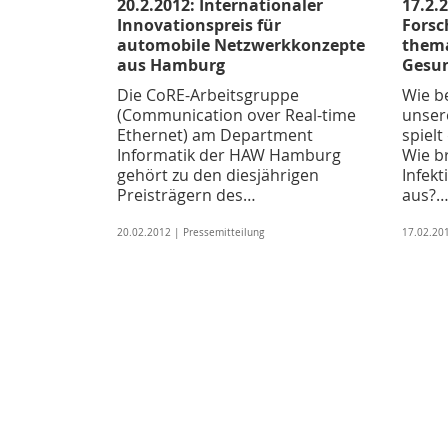
20.2.2012: Internationaler
17.2.2
Innovationspreis für
Fors
automobile Netzwerkkonzepte
thema
aus Hamburg
Gesun
Die CoRE-Arbeitsgruppe
Wie b
(Communication over Real-time
unser
Ethernet) am Department
spielt
Informatik der HAW Hamburg
Wie br
gehört zu den diesjährigen
Infekt
Preisträgern des…
aus?
20.02.2012 | Pressemitteilung
17.02.201