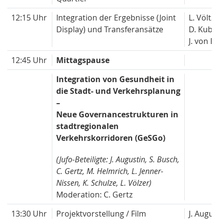
12:15 Uhr
Integration der Ergebnisse (Joint
L. Völtze
Display) und Transferansätze
D. Kuba
J. von Ei
12:45 Uhr
Mittagspause
Integration von Gesundheit in
die Stadt- und Verkehrsplanung
–
Neue Governancestrukturen in
stadtregionalen
Verkehrskorridoren (GeSGo)
(Jufo-Beteiligte: J. Augustin, S. Busch,
C. Gertz, M. Helmrich, L. Jenner-
Nissen, K. Schulze, L. Völzer)
Moderation: C. Gertz
13:30 Uhr
Projektvorstellung / Film
J. Augus