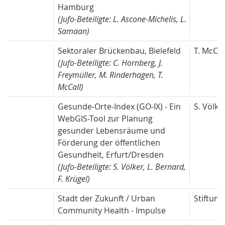
Hamburg
(Jufo-Beteiligte: L. Ascone-Michelis, L.
Samaan)
Sektoraler Brückenbau, Bielefeld
T. McCal
(Jufo-Beteiligte: C. Hornberg, J.
Freymüller, M. Rinderhagen, T.
McCall)
Gesunde-Orte-Index (GO-IX) - Ein
S. Völke
WebGIS-Tool zur Planung
gesunder Lebensräume und
Förderung der öffentlichen
Gesundheit, Erfurt/Dresden
(Jufo-Beteiligte: S. Völker, L. Bernard,
F. Krügel)
Stadt der Zukunft / Urban
Stiftung
Community Health - Impulse