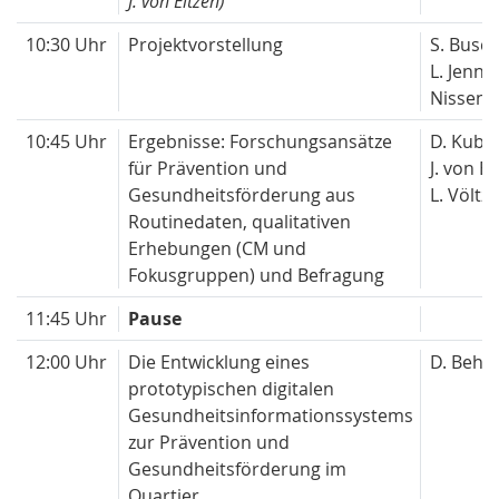
J. von Eitzen)
10:30 Uhr
Projektvorstellung
S. Busc
L. Jenne
Nissen
10:45 Uhr
Ergebnisse: Forschungsansätze
D. Kuba
für Prävention und
J. von Ei
Gesundheitsförderung aus
L. Völtze
Routinedaten, qualitativen
Erhebungen (CM und
Fokusgruppen) und Befragung
11:45 Uhr
Pause
12:00 Uhr
Die Entwicklung eines
D. Behd
prototypischen digitalen
Gesundheitsinformationssystems
zur Prävention und
Gesundheitsförderung im
Quartier