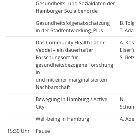
Gesundheits- und Sozialdaten der
Hamburger Sozialbehörde
Gesundheitsfolgenabschätzung
B. Tolg
in der Stadtentwicklung_Plus
T. Adam
Das Community Health Labor
A. Köste
Veddel – ein dauerhafter
Eiserfu
Forschungsort für
S. Betsc
gesundheitsbezogene Forschung
in
und mit einer marginalisierten
Nachbarschaft
Bewegung in Hamburg / Active
N.
City
Schuma
Well-being in Hamburg
A. Adede
15:30 Uhr
Pause