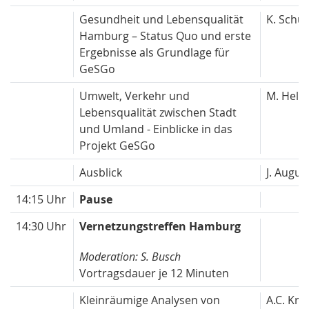
Gesundheit und Lebensqualität
K. Schul
Hamburg – Status Quo und erste
Ergebnisse als Grundlage für
GeSGo
Umwelt, Verkehr und
M. Helm
Lebensqualität zwischen Stadt
und Umland - Einblicke in das
Projekt GeSGo
Ausblick
J. Augus
14:15 Uhr
Pause
14:30 Uhr
Vernetzungstreffen Hamburg
Moderation: S. Busch
Vortragsdauer je 12 Minuten
Kleinräumige Analysen von
A.C. Kref