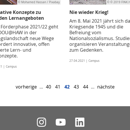
© Mohamed Hassan / Pixabay
© © 2019 FINK
ative Konzepte zu
Nie wieder Krieg!
den Lernangeboten
Am 8. Mai 2021 jährt sich d
r Förderphase 2021/22 geht
Kriegsende 1945 und die
OOU@HAW in der
Befreiung vom
ngslandschaft neue Wege
Nationalsozialismus. Studi
rdert innovative, offen
organisieren Veranstaltun
ierte Lern- und
zum Gedenken.
onzepte.
27.04.2021 | Campus
21 | Campus
vorherige
…
40
41
42
43
44
…
nächste