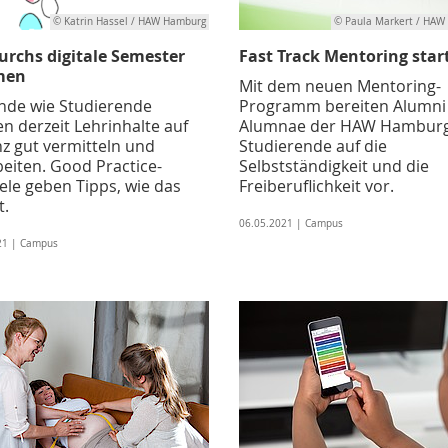
© Katrin Hassel / HAW Hamburg
© Paula Markert / HAW
urchs digitale Semester
Fast Track Mentoring star
men
Mit dem neuen Mentoring-
nde wie Studierende
Programm bereiten Alumni
n derzeit Lehrinhalte auf
Alumnae der HAW Hambur
nz gut vermitteln und
Studierende auf die
beiten. Good Practice-
Selbstständigkeit und die
ele geben Tipps, wie das
Freiberuflichkeit vor.
t.
06.05.2021 | Campus
21 | Campus