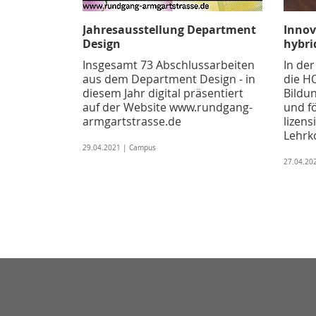
Jahresausstellung Department
Innov
Design
hybri
Insgesamt 73 Abschlussarbeiten
In de
aus dem Department Design - in
die H
diesem Jahr digital präsentiert
Bildu
auf der Website www.rundgang-
und fö
armgartstrasse.de
lizens
Lehrk
29.04.2021 | Campus
27.04.20