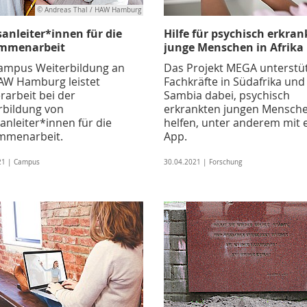
© Andreas Thal / HAW Hamburg
sanleiter*innen für die
Hilfe für psychisch erkran
mmenarbeit
junge Menschen in Afrika
ampus Weiterbildung an
Das Projekt MEGA unterstüt
AW Hamburg leistet
Fachkräfte in Südafrika und
rarbeit bei der
Sambia dabei, psychisch
rbildung von
erkrankten jungen Mensche
anleiter*innen für die
helfen, unter anderem mit 
menarbeit.
App.
21 | Campus
30.04.2021 | Forschung