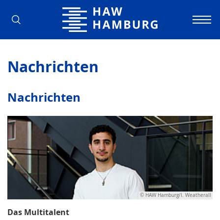
Hochschule für Angewandte Wissens
Nachrichten
Nachrichten
© HAW Hamburg/I. Weatherall
Das Multitalent