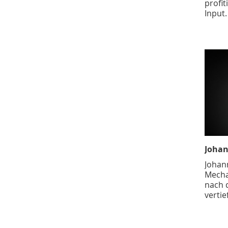
profit
Input.
Johan
Johan
Mechat
nach 
vertie