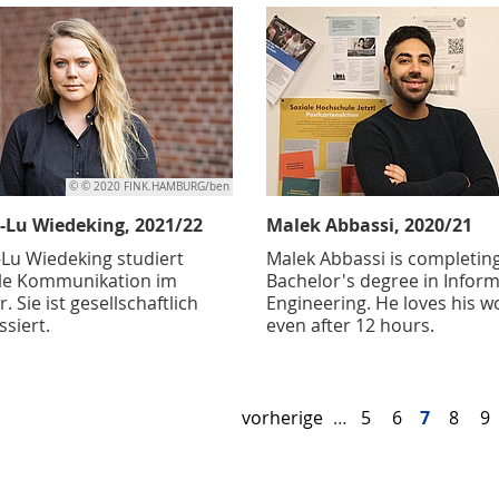
© © 2020 FINK.HAMBURG/ben
-Lu Wiedeking, 2021/22
Malek Abbassi, 2020/21
-Lu Wiedeking studiert
Malek Abbassi is completin
ale Kommunikation im
Bachelor's degree in Infor
. Sie ist gesellschaftlich
Engineering. He loves his w
ssiert.
even after 12 hours.
vorherige
…
5
6
7
8
9