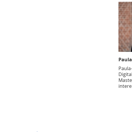
Paula
Paula
Digit
Master
intere