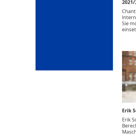
2021/
Chant
Intern
Sie mö
einset
Erik 
Erik S
Berec
Masch