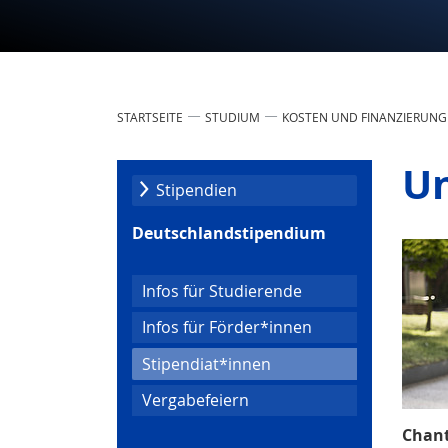
STARTSEITE
STUDIUM
KOSTEN UND FINANZIERUNG
Un
Stipendien
Deutschlandstipendium
Infos für Studierende
Infos für Förder*innen
(current)
Stipendiat*innen
Vergabefeiern
Chant