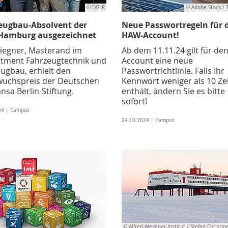
© DGLR
© Adobe Stock / 
eugbau-Absolvent der
Neue Passwortregeln für 
Hamburg ausgezeichnet
HAW-Account!
iegner, Masterand im
Ab dem 11.11.24 gilt für de
tment Fahrzeugtechnik und
Account eine neue
eugbau, erhielt den
Passwortrichtlinie. Falls Ihr
uchspreis der Deutschen
Kennwort weniger als 10 Ze
nsa Berlin-Stiftung.
enthält, ändern Sie es bitte
sofort!
24 | Campus
24.10.2024 | Campus
© Alfred-Wegener-Institut / Stefan Christm