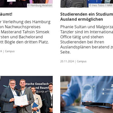
© Hamburg Aviation
© Ines Tobis / HA
räumt!
Studierenden ein Studium
Ausland ermöglichen
er Verleihung des Hamburg
ion Nachwuchspreises
Phanie Sultan und Malgorz
t Masterand Tahsin Simsek
Tänzler sind im Internationa
rsten und Bachelorand
Office tätig und stehen
t Bögle den dritten Platz.
Studierenden bei ihren
Auslandsplänen beratend z
Seite.
24 | Campus
20.11.2024 | Campus