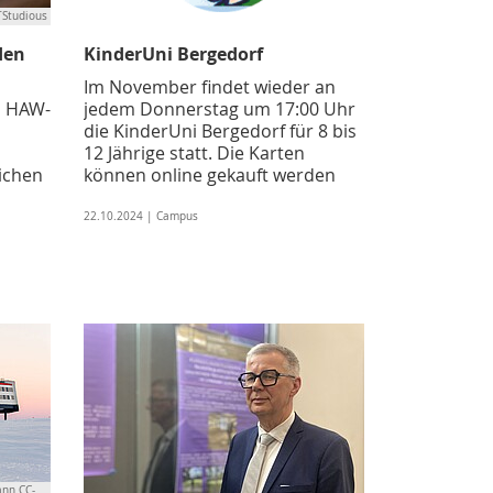
TStudious
den
KinderUni Bergedorf
Im November findet wieder an
n HAW-
jedem Donnerstag um 17:00 Uhr
die KinderUni Bergedorf für 8 bis
12 Jährige statt. Die Karten
ichen
können online gekauft werden
22.10.2024 | Campus
ann CC-