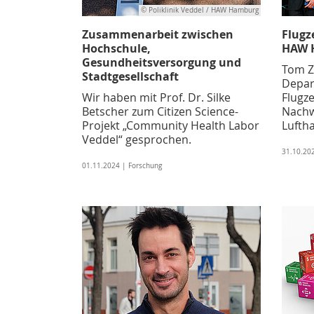
© Poliklinik Veddel / HAW Hamburg
Zusammenarbeit zwischen
Flugz
Hochschule,
HAW 
Gesundheitsversorgung und
Tom Z
Stadtgesellschaft
Depar
Wir haben mit Prof. Dr. Silke
Flugz
Betscher zum Citizen Science-
Nachw
Projekt „Community Health Labor
Luftha
Veddel“ gesprochen.
31.10.20
01.11.2024 | Forschung