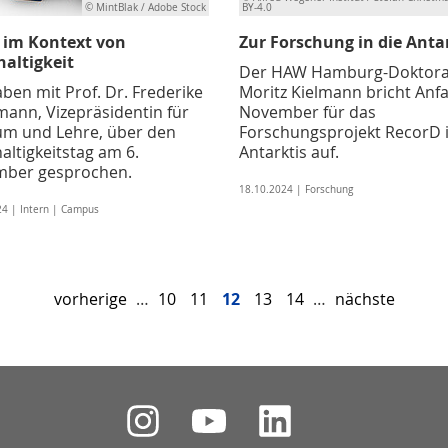
© MintBlak / Adobe Stock
BY-4.0
 im Kontext von
Zur Forschung in die Anta
altigkeit
Der HAW Hamburg-Doktor
ben mit Prof. Dr. Frederike
Moritz Kielmann bricht Anf
ann, Vizepräsidentin für
November für das
um und Lehre, über den
Forschungsprojekt RecorD i
altigkeitstag am 6.
Antarktis auf.
ber gesprochen.
18.10.2024 | Forschung
24 | Intern | Campus
vorherige
…
10
11
12
13
14
…
nächste