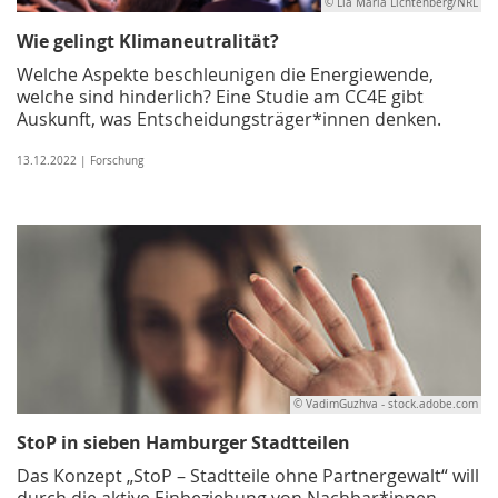
© Lia Maria Lichtenberg/NRL
Wie gelingt Klimaneutralität?
Welche Aspekte beschleunigen die Energiewende,
welche sind hinderlich? Eine Studie am CC4E gibt
Auskunft, was Entscheidungsträger*innen denken.
13.12.2022 | Forschung
© VadimGuzhva - stock.adobe.com
StoP in sieben Hamburger Stadtteilen
Das Konzept „StoP – Stadtteile ohne Partnergewalt“ will
durch die aktive Einbeziehung von Nachbar*innen