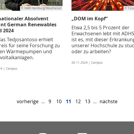
© HAW Hamburg/Weatherall
© Tizi
nationaler Absolvent
„DOM im Kopf“
nnt German Renewables
Etwa 2,5 bis 5 Prozent der
 2024
Erwachsenen lebt mit ADHS
las Tedjosantoso erhielt
ist es, mit dieser Erkrankun
reis für seine Forschung zu
unserer Hochschule zu stu
ten Wärmepumpen und
oder zu arbeiten?
voltaikanlagen.
26.11.2024 | Campus
24 | Campus
vorherige
…
9
10
11
12
13
…
nächste