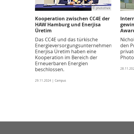
© photothek
Kooperation zwischen CC4E der
Inter
HAW Hamburg und Enerjisa
gewi
Üretim
Award
Das CC4E und das türkische
Nicho
Energieversorgungsunternehmen
den P
Enerjisa Üretim haben eine
priva
Kooperation im Bereich der
Photo
Erneuerbaren Energien
beschlossen.
28.11.20
29.11.2024 | Campus