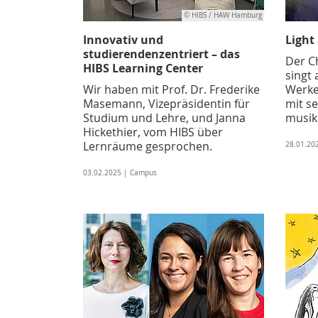
© HIBS / HAW Hamburg
Innovativ und
Light
studierendenzentriert – das
Der C
HIBS Learning Center
singt
Wir haben mit Prof. Dr. Frederike
Werke
Masemann, Vizepräsidentin für
mit se
Studium und Lehre, und Janna
musik
Hickethier, vom HIBS über
Lernräume gesprochen.
28.01.20
03.02.2025 | Campus