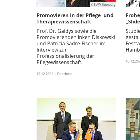
© HAW Hamburg
Promovieren in der Pflege- und
Frohe
Therapiewissenschaft
„Slide
Prof. Dr. Gaidys sowie die
Studi
Promovierenden Inken Diskowski
gesta
und Patricia Sadre-Fischer im
Festt
Interview zur
Hamb
Professionalisierung der
Pflegewissenschaft.
16.12.202
19.12.2024 | Forschung